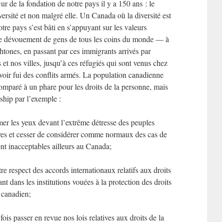
ur de la fondation de notre pays il y a 150 ans : le
versité et non malgré elle. Un Canada où la diversité est
tre pays s’est bâti en s’appuyant sur les valeurs
 le dévouement de gens de tous les coins du monde — à
tones, en passant par ces immigrants arrivés par
et nos villes, jusqu’à ces réfugiés qui sont venus chez
avoir fui des conflits armés. La population canadienne
 comparé à un phare pour les droits de la personne, mais
rship par l’exemple :
er les yeux devant l’extrême détresse des peuples
ves et cesser de considérer comme normaux des cas de
nt inacceptables ailleurs au Canada;
e respect des accords internationaux relatifs aux droits
nt dans les institutions vouées à la protection des droits
e canadien;
is passer en revue nos lois relatives aux droits de la