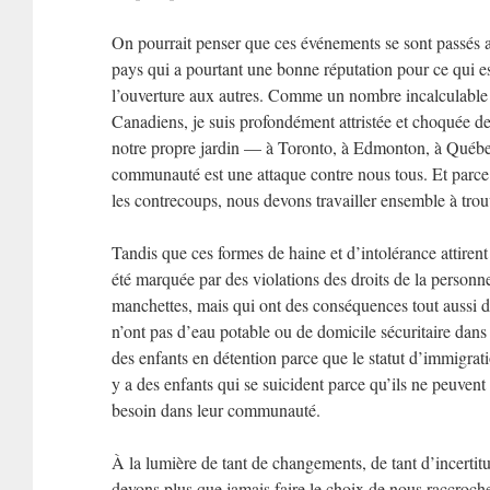
On pourrait penser que ces événements se sont passés 
pays qui a pourtant une bonne réputation pour ce qui est
l’ouverture aux autres. Comme un nombre incalculable
Canadiens, je suis profondément attristée et choquée de 
notre propre jardin — à Toronto, à Edmonton, à Québe
communauté est une attaque contre nous tous. Et parc
les contrecoups, nous devons travailler ensemble à trou
Tandis que ces formes de haine et d’intolérance attirent 
été marquée par des violations des droits de la personne
manchettes, mais qui ont des conséquences tout aussi dé
n’ont pas d’eau potable ou de domicile sécuritaire dans 
des enfants en détention parce que le statut d’immigratio
y a des enfants qui se suicident parce qu’ils ne peuvent 
besoin dans leur communauté.
À la lumière de tant de changements, de tant d’incertitu
devons plus que jamais faire le choix de nous raccroch